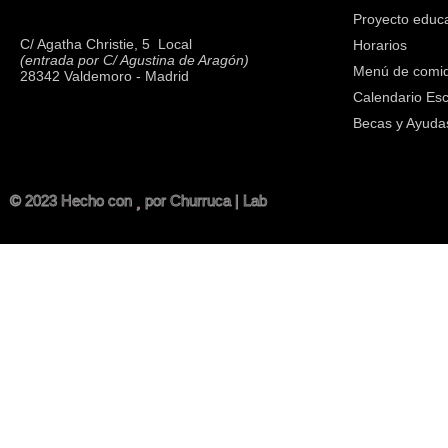
Proyecto educa
C/ Agatha Christie, 5  Local
Horarios
(entrada por C/ Agustina de Aragón)
Menú de comi
28342 Valdemoro - Madrid
Calendario Esc
Becas y Ayuda
© 2023 Hecho con
por Churruca | Lab