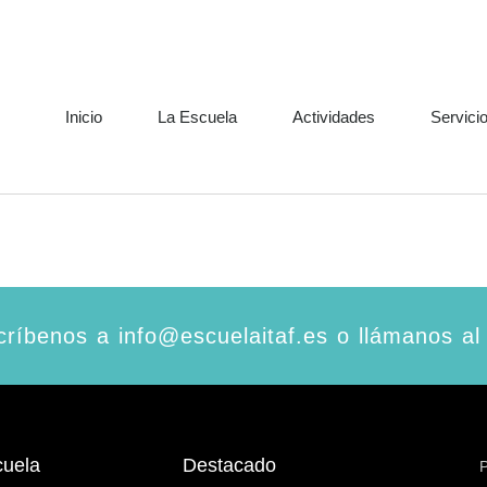
Inicio
La Escuela
Actividades
Servici
ríbenos a info@escuelaitaf.es o llámanos al
cuela
Destacado
P