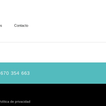
os
Contacto
 670 354 663
olítica de privacidad