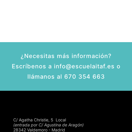
¿Necesitas más información?
Escríbenos a info@escuelaitaf.es o
llámanos al 670 354 663
C/ Agatha Christie, 5  Local
(entrada por C/ Agustina de Aragón)
28342 Valdemoro - Madrid