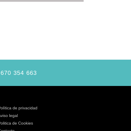
 670 354 663
olítica de privacidad
viso legal
olitica de Cookies
ontacto