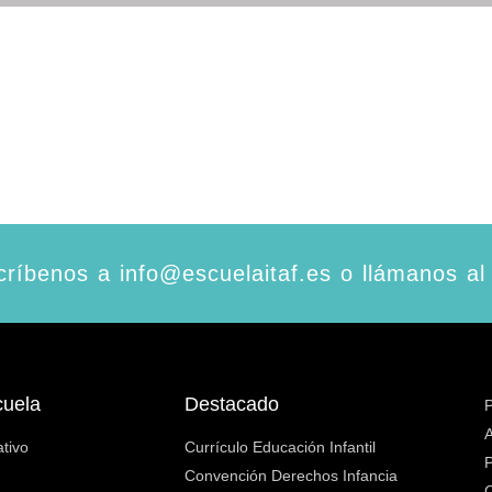
ríbenos a info@escuelaitaf.es o llámanos al
cuela
Destacado
P
A
tivo
Currículo Educación Infantil
P
Convención Derechos Infancia
C