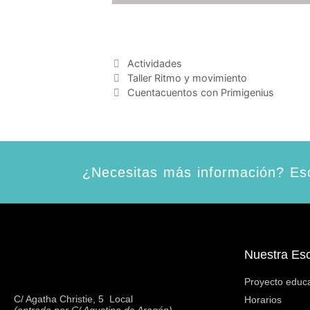
Actividades
Taller Ritmo y movimiento
Cuentacuentos con Primigenius
¿Necesitas más información? Esc
Nuestra Es
Proyecto educa
C/ Agatha Christie, 5  Local
Horarios
(entrada por C/ Agustina de Aragón)