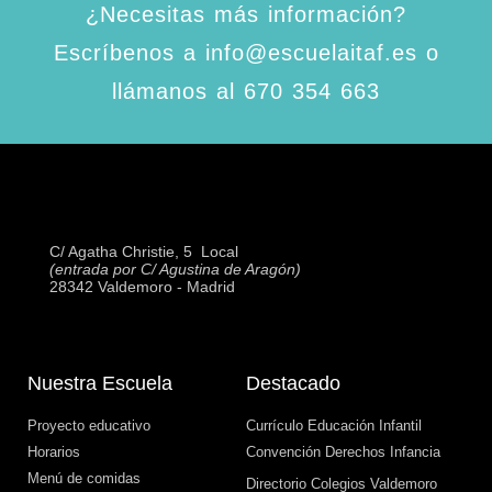
¿Necesitas más información?
Escríbenos a info@escuelaitaf.es o
llámanos al 670 354 663
C/ Agatha Christie, 5  Local
(entrada por C/ Agustina de Aragón)
28342 Valdemoro - Madrid
Nuestra Escuela
Destacado
Proyecto educativo
Currículo Educación Infantil
Horarios
Convención Derechos Infancia
Menú de comidas
Directorio Colegios Valdemoro