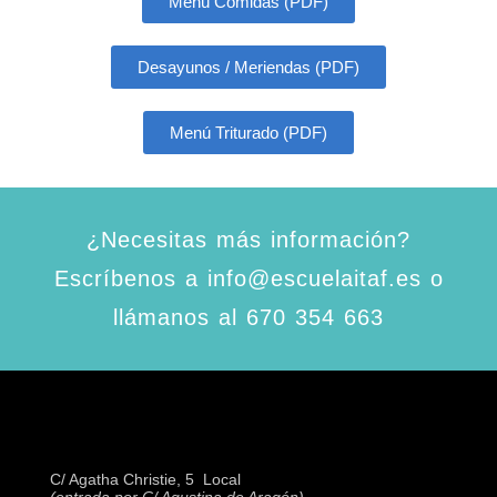
Menú Comidas (PDF)
Desayunos / Meriendas (PDF)
Menú Triturado (PDF)
¿Necesitas más información?
Escríbenos a info@escuelaitaf.es o
llámanos al 670 354 663
C/ Agatha Christie, 5  Local