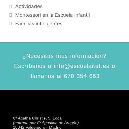
Actividades
Montessori en la Escuela Infantil
Familias inteligentes
¿Necesitas más información?
Escríbenos a info@escuelaitaf.es o
llámanos al 670 354 663
C/ Agatha Christie, 5  Local
(entrada por C/ Agustina de Aragón)
28342 Valdemoro - Madrid