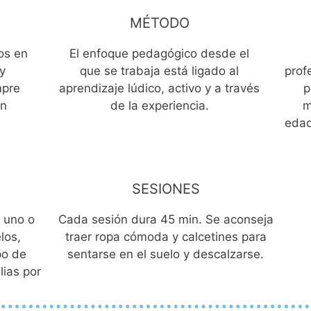
MÉTODO
os en
El enfoque pedagógico desde el
y
que se trabaja está ligado al
prof
mpre
aprendizaje lúdico, activo y a través
p
on
de la experiencia.
m
edad
SESIONES
y uno o
Cada sesión dura 45 min. Se aconseja
los,
traer ropa cómoda y calcetines para
po de
sentarse en el suelo y descalzarse.
ias por