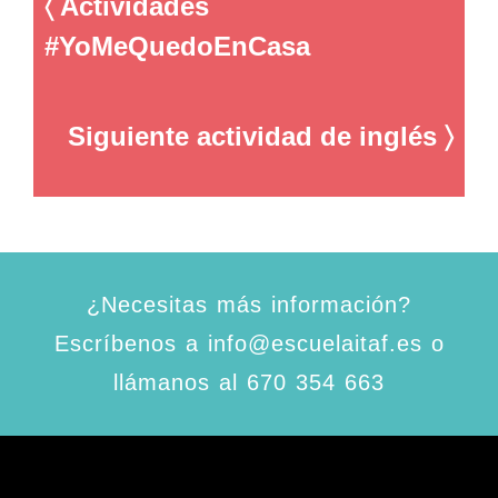
〈 Actividades
#YoMeQuedoEnCasa
Siguiente actividad de inglés 〉
¿Necesitas más información?
Escríbenos a info@escuelaitaf.es o
llámanos al 670 354 663