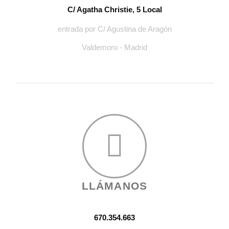
C/ Agatha Christie, 5 Local
entrada por C/ Agustina de Aragón
Valdemoro - Madrid
LLÁMANOS
670.354.663