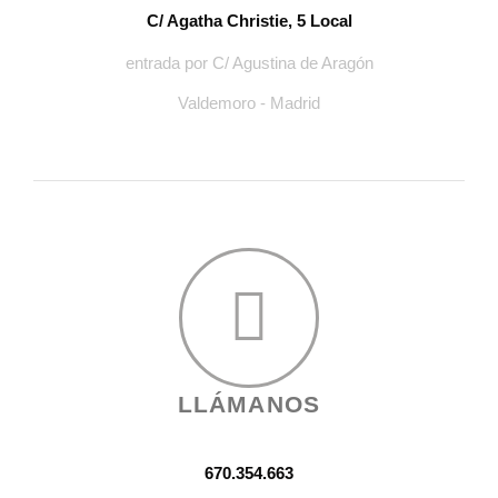
C/ Agatha Christie, 5 Local
entrada por C/ Agustina de Aragón
Valdemoro - Madrid
LLÁMANOS
670.354.663